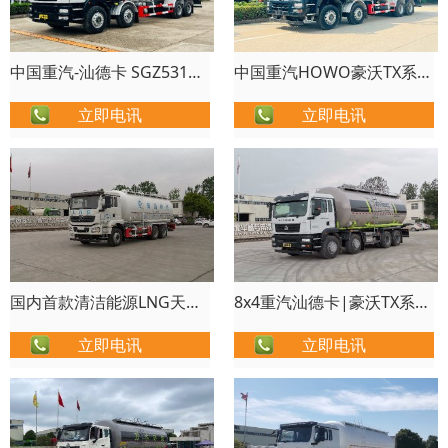
中国重汽-汕德卡 SGZ5311GFGZZBEV 型干粉砂浆运输车 ⚡ 纯电动 EV · 新能源 · 8×4纯电动粉粒物料运输车
中国重汽HOWO豪沃TX系列宁德时代352kwh-400度纯电动EV新能源干混砂浆运输车｜华威驰乐牌SGZ5312GFGZZBEV型纯电动粉粒物料运输车｜
立即电讯
立即电讯
国内首款清洁能源LNG天然气干混砂浆车/6x4陕汽德龙M3000国六排放干粉砂浆罐车
8x4重汽汕德卡|豪沃TX系列|新款豪沃N系列全品系【国六排放】25-26立方干混砂浆罐车价格优惠促销
立即电讯
立即电讯